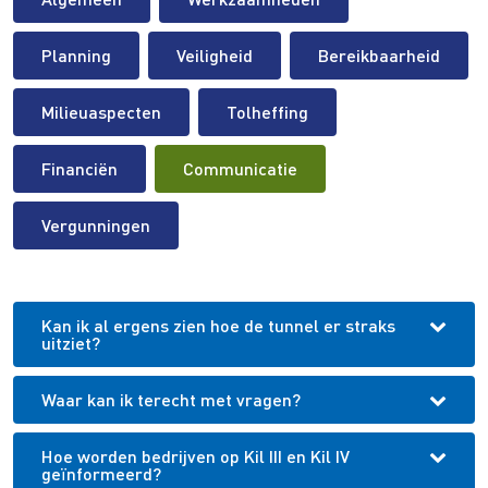
Planning
Veiligheid
Bereikbaarheid
Milieuaspecten
Tolheffing
Financiën
Communicatie
Vergunningen
Kan ik al ergens zien hoe de tunnel er straks
uitziet?
Waar kan ik terecht met vragen?
Hoe worden bedrijven op Kil III en Kil IV
geïnformeerd?