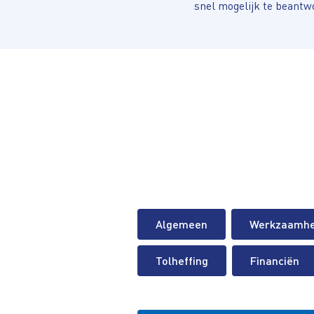
snel mogelijk te beantw
Algemeen
Werkzaamh
Tolheffing
Financiën