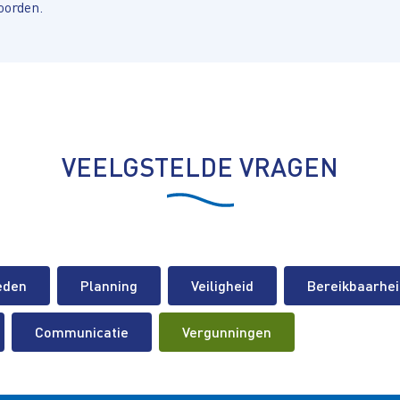
oorden.
VEELGSTELDE VRAGEN
eden
Planning
Veiligheid
Bereikbaarhei
Communicatie
Vergunningen