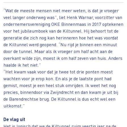
“Wat de meeste mensen niet meer weten, is dat je vroeger
veel langer onderweg was”, liet Henk Warnar, voorzitter van
ondernemersvereniging OKE Binnenmaas in 2017 optekenen
voor het jubileumboek van de Kiltunnel. Hij behoort tot de
generatie die zich nog kan herinneren hoe het was voordat
de Kiltunnel werd geopend. “Nu rijd je binnen een minuut
door de tunnel. Maar als ik vroeger om half acht aan de
overkant wilde zijn, moest ik om half zeven van huis. Anders
haalde ik het niet.”
“Het kwam vaak voor dat je twee tot drie ponten moest
wachten voor je erop kon. En als je de laatste pont had
gemist, moest je een heel stuk omrijden. Ik weet het nog
precies, binnendoor via Zwijndrecht en dan kwam je uit bij
de Barendrechtse brug. De Kiltunnel is dus echt wel een
uitkomst.”
De vlag uit
Het is logisch dat we de Kiltunnel ruim veertig jaar na de